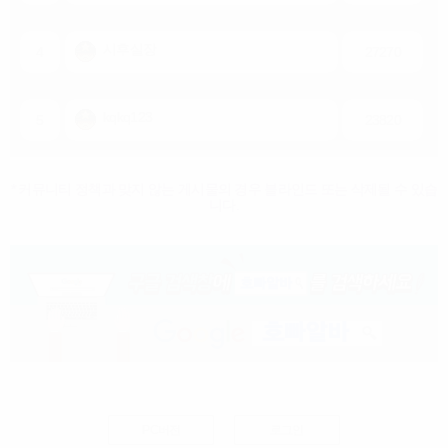
시후실장
4
27270
kqkq123
5
23820
* 커뮤니티 정책과 맞지 않는 게시물의 경우 블라인드 또는 삭제될 수 있습
니다.
PC버전
로그인