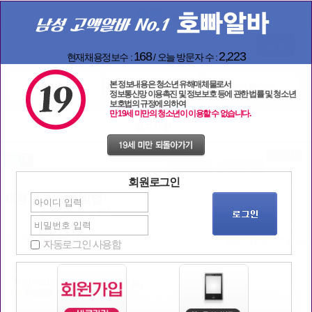
검색
168
2,223
현재채용정보수 :
/ 오늘 방문자 수 :
본 정보내용은 청소년 유해매체물로서
일자리 구해요
선수 Story
선수 놀이터
정보통신망 이용촉진 및 정보보호 등에 관한 법률 및 청소년
보호법의 규정에 의하여
만 19세 미만의 청소년이 이용할 수 없습니다.
공지사항
회원로그인
채용광고 등록방법
| 조회
25667
추천:
444
작성자
관리자
2017-11-06 17:43:52
자동로그인 사용함
첨부파일 :
1561109881-49.jpg