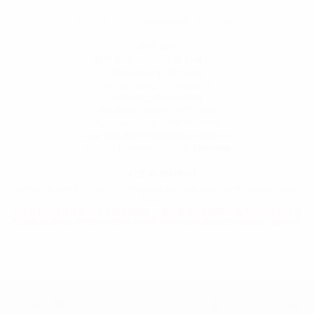
이용약관
|
개인정보취급방침
|
고객센터
호빠 알바
호빠 알바 사업자정보 상세보기
컴퍼니플러스
| 대표:김동희
대구 중구 동성로25, 900동26호
사업자번호:
453-09-00681
통신판매업 : 2025-대구중구-0798
직업정보제공사업 :J1401020170005
농협 :1566-9954-09 김동희(컴퍼니 플러스)
카카오톡:15669954 | 대표번호:
1566-9954
카카오톡 문의하기
호빠알바을 통해 제공되는 구인구직정보를 무단 배포 복사시 법적 제재를 받으실수
있습니다.
(19) 이 정보내용은 청소년 유해매체물로서 정보통신망 이용촉진 및 정보보호등에 관
한 법률 및 청소년 보호법의 규정에 의하여 19세 미만의 청소년은 이용할수 없습니다.
free_breakfast
insert_emoticon
touch_app
drafts
선수Story
인재정보
광고신청
고객센터