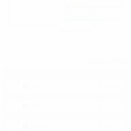
/
회원 랭킹
김호빠
1
293010
9미호
2
35010
장안동실장
3
29145