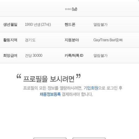
○○○ (남)
생년월일
1993 년생 (27세)
핸드폰
열람불가
활동지역
경기도
지원분야
Gay/Trans Bar/중빠
희망급여
건당 30000
카톡/틱톡 ID
열람불가