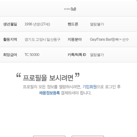
○○○ (남)
생년월일
1996 년생 (27세)
핸드폰
열람불가
활동지역
경기도 고양시 일산동구
지원분야
Gay/Trans Bar/중빠 > 선수
희망급여
TC 50000
카톡/틱톡 ID
열람불가