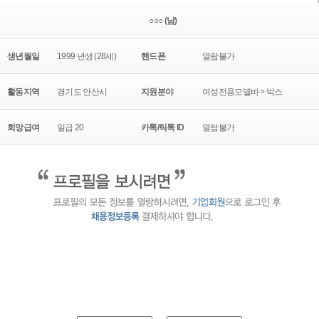
○○○ (남)
생년월일
1999 년생 (28세)
핸드폰
열람불가
활동지역
경기도 안산시
지원분야
여성전용모델바 > 박스
희망급여
일급 20
카톡/틱톡 ID
열람불가