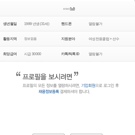
○○○ (남)
생년월일
1989 년생 (31세)
핸드폰
열람불가
활동지역
정보없음
지원분야
여성전용클럽 > 선수
희망급여
시급 30000
카톡/틱톡 ID
열람불가