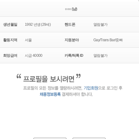
○○○ (남)
생년월일
1992 년생 (29세)
핸드폰
열람불가
활동지역
서울
지원분야
Gay/Trans Bar/중빠
희망급여
시급 40000
카톡/틱톡 ID
열람불가