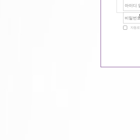
서울
울산
광주
충남
자동로
부산
경남
전남
충북
인천
대구
전북
강원
경기
경북
대전
제주
서울
서울
여성전용클럽
서울
여성전용모델바
서울
Gay/Trans Bar/중빠
서울