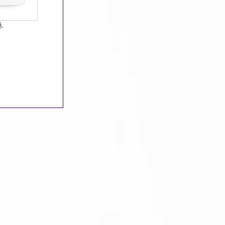
.
서울
검색 결과
업 소 명
급 여
프라다남보도
카지노
50,000원
일기장
50,000원
궁전(미남...
35,000원
에이치클럽
45,000원
메이저
40,000원