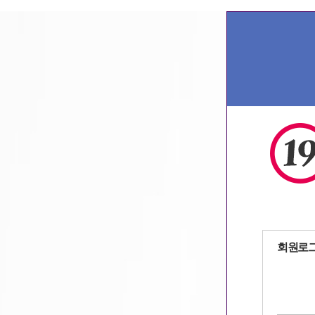
출사
호프
나이트
모텔
피팅
모델
,
,
,
,
,
,
회원로
자동로그인
회원가입
아이디
패스워드 찾기
|
/