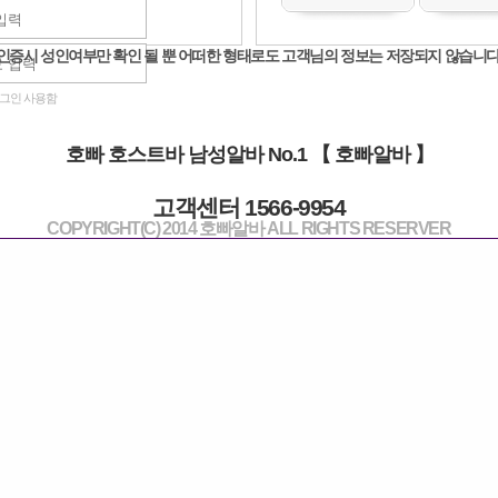
서울 강북구
강북노원성북 최고...
인증시 성인여부만 확인 될 뿐 어떠한 형태로도 고객님의 정보는 저장되지 않습니다
50,000원
카지노
그인 사용함
1
호빠 호스트바 남성알바 No.1 【 호빠알바 】
고객센터 1566-9954
COPYRIGHT(C) 2014 호빠알바 ALL RIGHTS RESERVER
지 역
박 스 명
업 종
모 집 내 용
프라다
강북노원성북 최고자부 무한초이스 
 강북구
six
시급 4 만원 잠실 최대규모 Six에서 식구들구해요^^
 송파구
신림1등
신림독점 최고 가게! 당일지급! 35,000원
 관악구
H
장안동 티씨 4.5 선수님들 어서 연락주세요^^
 동대문구
강남히트
강남 10년동안 1등가게 돈버는곳 선수대모집!!
 강남구