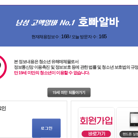
168
165
현재채용정보수 :
/ 오늘 방문자 수 :
본 정보내용은 청소년 유해매체물로서
정보통신망 이용촉진 및 정보보호 등에 관한 법률 및 청소년 보호법의 규
한국
디스잡
여관
술집
단란
주점
,
,
,
,
,
만 19세 미만의 청소년이 이용할 수 없습니다.
지역
역세권
그인
키워드
직종
프라다